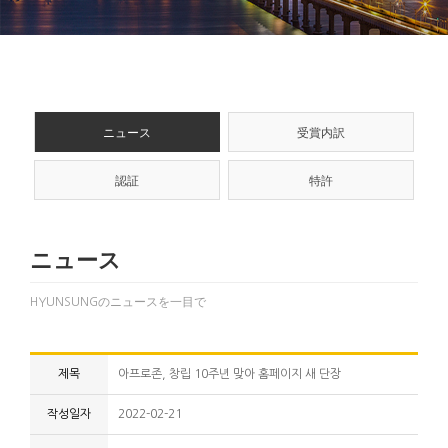
ニュース
受賞内訳
認証
特許
ニュース
HYUNSUNGのニュースを一目で
제목
아프로존, 창립 10주년 맞아 홈페이지 새 단장
작성일자
2022-02-21