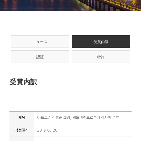
ニュース
受賞内訳
認証
特許
受賞内訳
제목
아프로존 김봉준 회장, 월드비전으로부터 감사패 수여
작성일자
2019-05-28